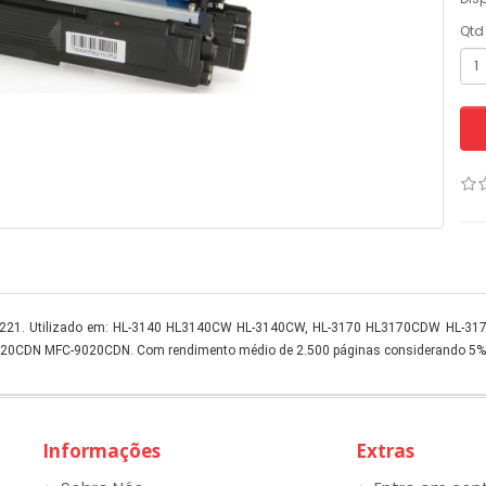
Qtd
 TN221. Utilizado em: HL-3140 HL3140CW HL-3140CW, HL-3170 HL3170CDW HL
N MFC-9020CDN. Com rendimento médio de 2.500 páginas considerando 5% de
Informações
Extras