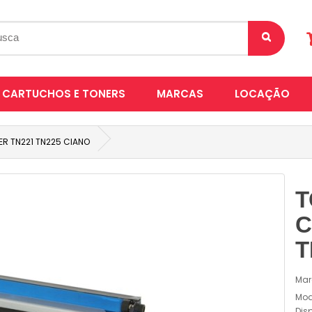
CARTUCHOS E TONERS
MARCAS
LOCAÇÃO
R TN221 TN225 CIANO
T
C
T
Mar
Mod
Dis