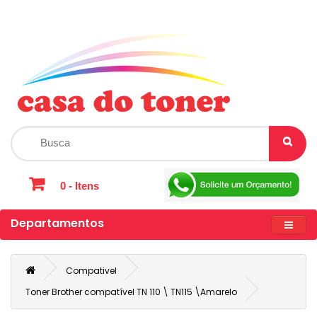
0 - Itens
Departamentos
Compativel
Toner Brother compatível TN 110 \ TN115 \Amarelo