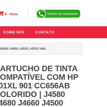
0 - Itens
SOBRE NÓS
CONTATO
 J4680 J4660 J4500 J4550 14ML
ARTUCHO DE TINTA
OMPATÍVEL COM HP
01XL 901 CC656AB
OLORIDO | J4580
4680 J4660 J4500