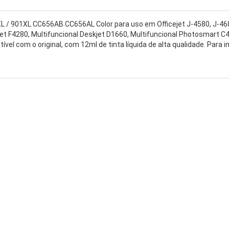
 / 901XL CC656AB CC656AL Color para uso em Officejet J-4580, J-468
jet F4280, Multifuncional Deskjet D1660, Multifuncional Photosmart C
el com o original, com 12ml de tinta líquida de alta qualidade. Para i