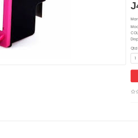
J
Mar
Mod
COL
Dis
Qtd